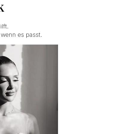
k
lft.
 wenn es passt.