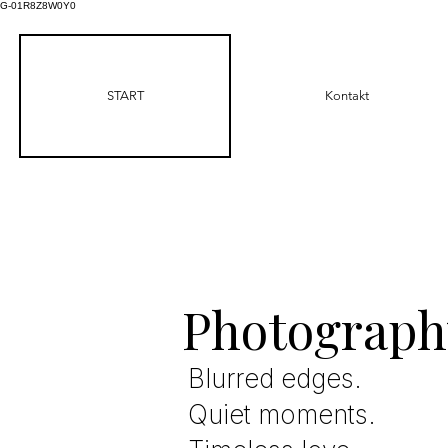
G-01R8Z8W0Y0
START
Kontakt
Photograp
Blurred edges.
Quiet moments.