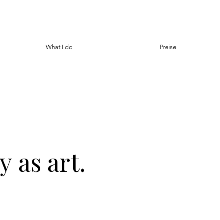
What I do
Preise
hy
as art.