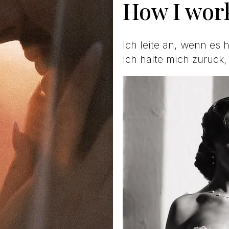
How I wor
Ich leite an, wenn es hi
Ich halte mich zurück,