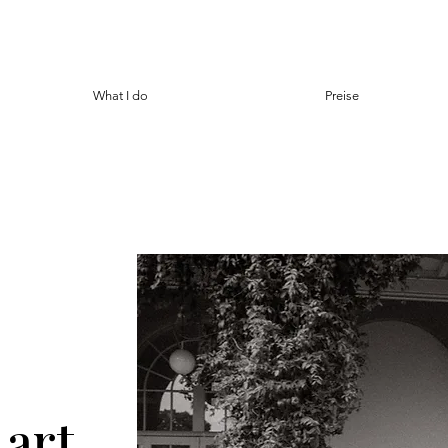
What I do
Preise
art.