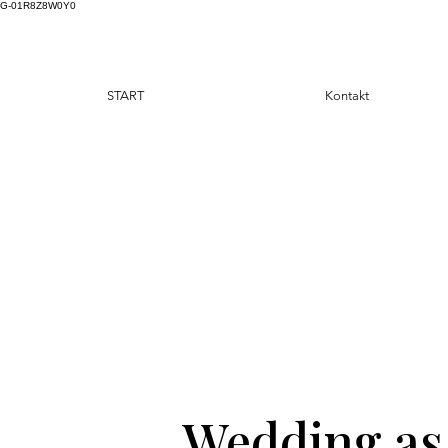
G-01R8Z8W0Y0
START
Kontakt
Wedding as 