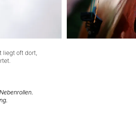
iegt oft dort,
tet.
 Nebenrollen.
ung.